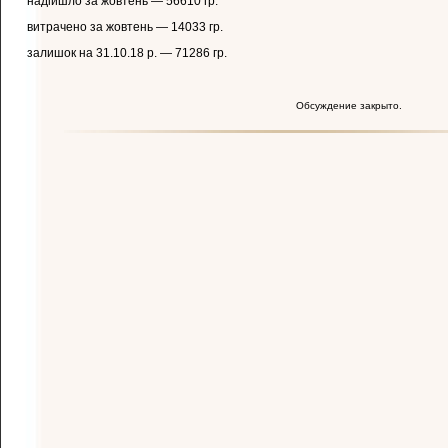
надійшло за жовтень — 56610 гр.
витрачено за жовтень — 14033 гр.
залишок на 31.10.18 р. — 71286 гр.
Обсуждение закрыто.