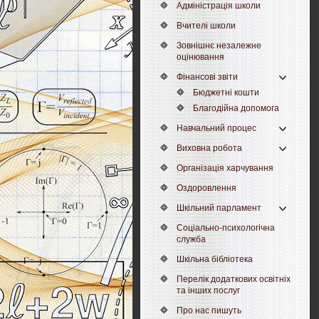
Адміністрація школи
Вчителі школи
Зовнішнє незалежне
оцінювання
Фінансові звіти
Бюджетні кошти
Благодійна допомога
Навчальний процес
Виховна робота
Організація харчування
Оздоровлення
Шкільний парламент
Соціально-психологічна
служба
Шкільна бібліотека
Перелік додаткових освітніх
та інших послуг
Про нас пишуть