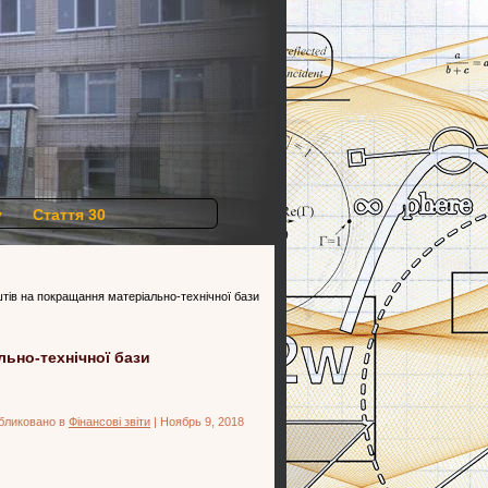
у
Стаття 30
штів на покращання матеріально-технічної бази
льно-технічної бази
бликовано в
Фінансові звіти
| Ноябрь 9, 2018