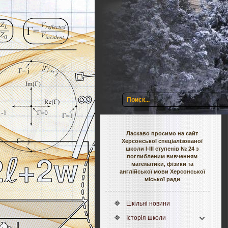
Ласкаво просимо на сайт
Херсонської спеціалізованої
школи І-ІІІ ступенів № 24 з
поглибленим вивченням
математики, фізики та
англійської мови Херсонської
міської ради
Шкільні новини
Історія школи