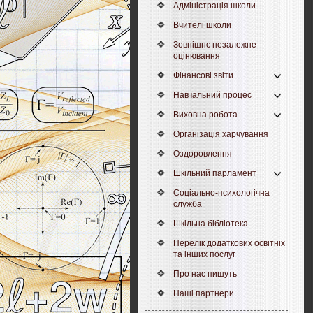
Адміністрація школи
Вчителі школи
Зовнішнє незалежне
оцінювання
Фінансові звіти
Навчальний процес
Виховна робота
Організація харчування
Оздоровлення
Шкільний парламент
Соціально-психологічна
служба
Шкільна бібліотека
Перелік додаткових освітніх
та інших послуг
Про нас пишуть
Наші партнери