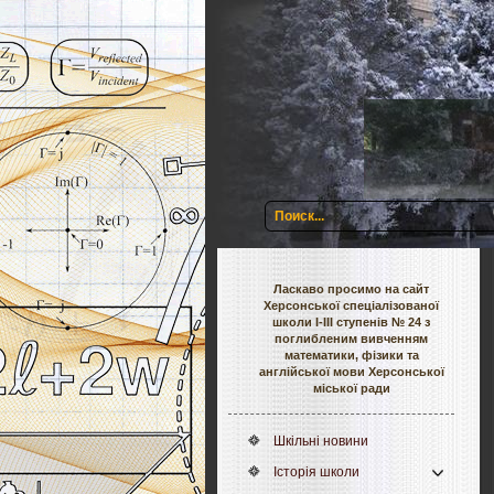
Ласкаво просимо на сайт
Херсонської спеціалізованої
школи І-ІІІ ступенів № 24 з
поглибленим вивченням
математики, фізики та
англійської мови Херсонської
міської ради
Шкільні новини
Історія школи