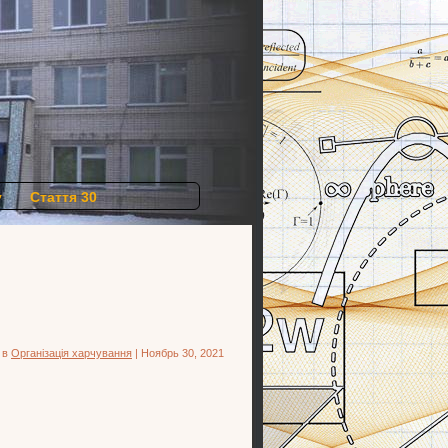
у
Стаття 30
 в
Організація харчування
| Ноябрь 30, 2021