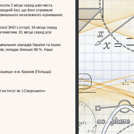
сіла 2 місце серед шкіл міста
Середній бал, що його отримали
 зовнішнього незалежного оцінювання,
есії ЗНО з історії, 34 місце серед
математики, 81 місце серед усіх
авчальних закладів України та інших
ів, складає близько 98 %. Наші
ташица» в м. Кракові (Польща)
інститут ім. І.Сікорського»