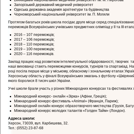
Вінницький національний медичний університет ім. М. Пирогова
Запорізький державний медичний університет
Одеська державна академія архітектури та будівництва
Чорноморський національний університет ім. П. Могили
Протягом багатьох років школа посідає друге місце серед спеціалізованих 
переможців Всеукраїнських учнівських предметних олімпіад у ІІ та ІІІ етап
2016 – 107 переможців;
2017 – 106 переможців;
2018 – 110 переможців;
2019 – 100 переможців;
2020 – 116 переможців.
Заклад працює над розвитком інтелектуальної обдарованості, творчих та
наші вихованці стають переможцями конкурсів, турнірів та спартакіад. Н
році посіла перше місце у міському, обласному і зональному етапах Укра
Херсонську область у фіналі Всеукраїнських змагань з футболу «Шкіряний 
якого боролися 8 тисяч шкіл України.
Учні школи брали участь у різних Міжнародних конкурсах та фестивалях х
Міжнародний конкурс- онлайн «Зірка» (Афіни, Греція);
Міжнародний конкурс-фестиваль «Animal» (Франція, Париж);
Міжнародний онлайн конкурс образотворчого мистецтва (Грузія, Батум
Міжнародний конкурс молодих талантів «Голден Тайм» (Лондон).
Адреса школи:
Херсон, 73039, вул. Карбишева, 32.
Тел.: (0552) 23-87-68