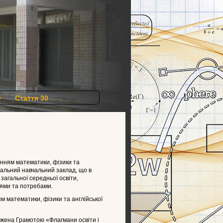
у
Стаття 30
енням математики, фізики та
унальний навчальний заклад, що в
загальної середньої освіти,
тями та потребами.
м математики, фізики та англійської
джена Грамотою «Флагмани освіти і