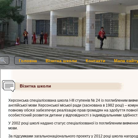
Головна
Візитка школи
Контакти
Мапа сайт
Візитка школи
Херсонська спеціалізована школа І-ІІІ ступенів № 24 із поглибленим вивч
англійської мови Херсонської міської ради (заснована в 1982 році) – ком
повному обсязі забезпечує реалізацію прав громадян на здобуття повної 
особистісний розвиток дитини у відповідності з індивідуальними здібнос
У 2002 році школі надано статус спеціалізованої із поглибленим вивчення
мови.
За підсумками загальнонаціонального проекту у 2012 році школа нагоро