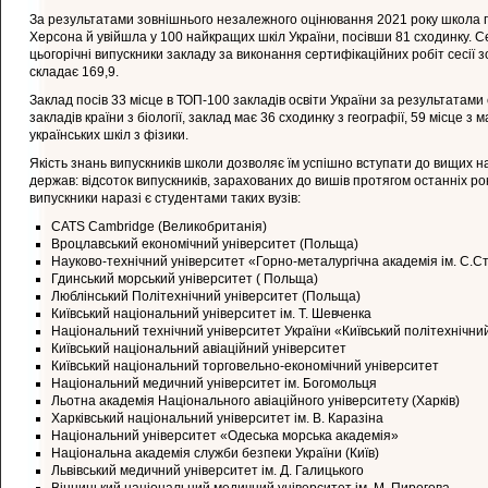
За результатами зовнішнього незалежного оцінювання 2021 року школа по
Херсона й увійшла у 100 найкращих шкіл України, посівши 81 сходинку. 
цьогорічні випускники закладу за виконання сертифікаційних робіт сесії
складає 169,9.
Заклад посів 33 місце в ТОП-100 закладів освіти України за результатами с
закладів країни з біології, заклад має 36 сходинку з географії, 59 місце з 
українських шкіл з фізики.
Якість знань випускників школи дозволяє їм успішно вступати до вищих н
держав: відсоток випускників, зарахованих до вишів протягом останніх рок
випускники наразі є студентами таких вузів:
СATS Cambridge (Великобританія)
Вроцлавський економічний університет (Польща)
Науково-технічний університет «Горно-металургічна академія ім. С.С
Гдинський морський університет ( Польща)
Люблінський Політехнічний університет (Польща)
Київський національний університет ім. Т. Шевченка
Національний технічний університет України «Київський політехнічний 
Київський національний авіаційний університет
Київський національний торговельно-економічний університет
Національний медичний університет ім. Богомольця
Льотна академія Національного авіаційного університету (Харків)
Харківський національний університет ім. В. Каразіна
Національний університет «Одеська морська академія»
Національна академія служби безпеки України (Київ)
Львівський медичний університет ім. Д. Галицького