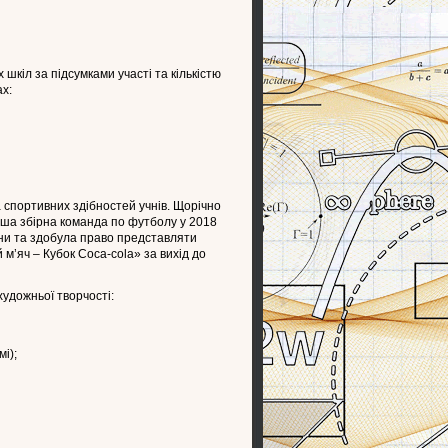
шкіл за підсумками участі та кількістю
ах:
 спортивних здібностей учнів. Щорічно
аша збірна команда по футболу у 2018
їни та здобула право представляти
м’яч – Кубок Coca-cola» за вихід до
удожньої творчості:
і);