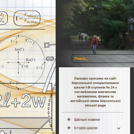
Ласкаво просимо на сайт
Херсонської спеціалізованої
школи І-ІІІ ступенів № 24 з
поглибленим вивченням
математики, фізики та
англійської мови Херсонської
міської ради
Шкільні новини
Історія школи