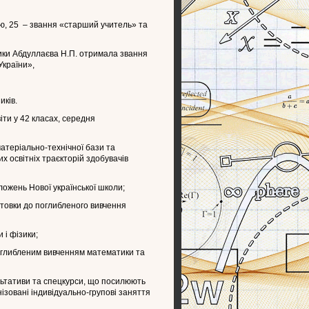
ію, 25 – звання «старший учитель» та
тики Абдуллаєва Н.П. отримала звання
України»,
иків.
іти у 42 класах, середня
матеріально-технічної бази та
х освітніх траєкторій здобувачів
оложень Нової української школи;
готовки до поглибленого вивчення
 і фізики;
оглибленим вивченням математики та
льтативи та спецкурси, що посилюють
нізовані індивідуально-групові заняття