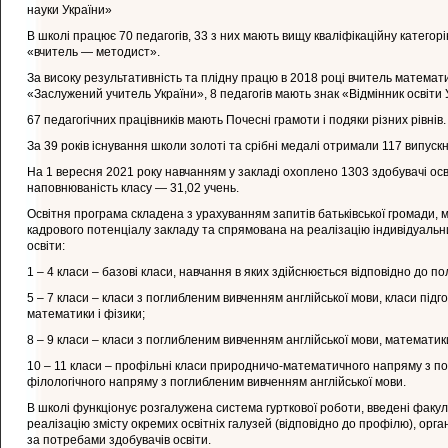
науки України»
В школі працює 70 педагогів, 33 з них мають вищу кваліфікаційну категор
«вчитель — методист».
За високу результативність та плідну працю в 2018 році вчитель матема
«Заслужений учитель України», 8 педагогів мають знак «Відмінник освіти 
67 педагогічних працівників мають Почесні грамоти і подяки різних рівнів.
За 39 років існування школи золоті та срібні медалі отримали 117 випускн
На 1 вересня 2021 року навчанням у закладі охоплено 1303 здобувачі осв
наповнюваність класу — 31,02 учень.
Освітня програма складена з урахуванням запитів батьківської громади, 
кадрового потенціалу закладу та спрямована на реалізацію індивідуальни
освіти:
1 – 4 класи – базові класи, навчання в яких здійснюється відповідно до п
5 – 7 класи – класи з поглибленим вивченням англійської мови, класи під
математики і фізики;
8 – 9 класи – класи з поглибленим вивченням англійської мови, математики
10 – 11 класи – профільні класи природничо-математичного напряму з п
філологічного напряму з поглибленим вивченням англійської мови.
В школі функціонує розгалужена система гурткової роботи, введені факу
реалізацію змісту окремих освітніх галузей (відповідно до профілю), орга
за потребами здобувачів освіти.