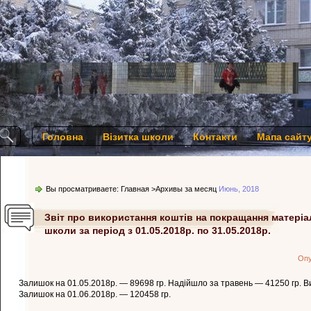
Головна
Візитка школи
Контакти
Мапа сайт
Вы просматриваете:
Главная
>Архивы за месяц
Июнь, 2018
Звіт про використання коштів на покращання матеріа
школи за період з 01.05.2018р. по 31.05.2018р.
Опу
Залишок на 01.05.2018р. — 89698 гр. Надійшло за травень — 41250 гр. В
Залишок на 01.06.2018р. — 120458 гр.