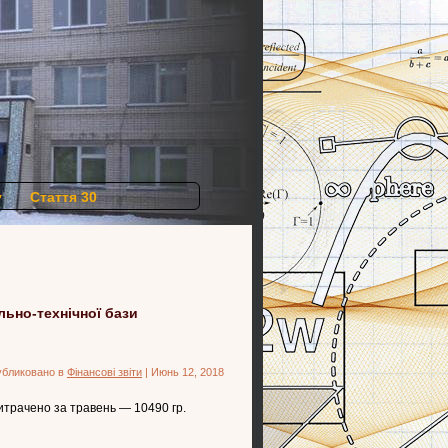
у
Стаття 30
льно-технічної бази
бликовано в
Фінансові звіти
| Июнь 12, 2018
итрачено за травень — 10490 гр.