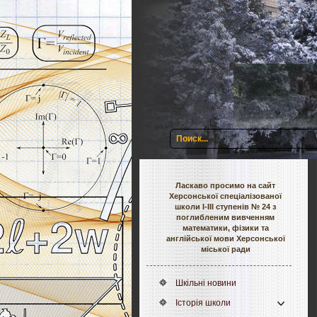
Ласкаво просимо на сайт
Херсонської спеціалізованої
школи І-ІІІ ступенів № 24 з
поглибленим вивченням
математики, фізики та
англійської мови Херсонської
міської ради
Шкільні новини
Історія школи