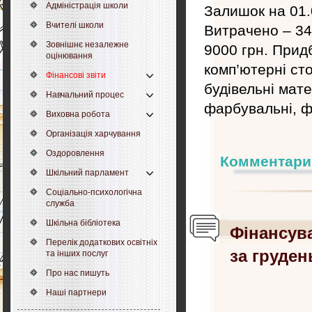
Адміністрація школи
Залишок на 01.
Вчителі школи
Витрачено – 34
Зовнішнє незалежне
9000 грн. Прид
оцінювання
комп’ютерні сто
Фінансові звіти
будівельні мат
Навчальний процес
фарбувальні, ф
Виховна робота
Організація харчування
Оздоровлення
Комментари
Шкільний парламент
Соціально-психологічна
служба
Шкільна бібліотека
Фінансув
Перелік додаткових освітніх
за груден
та інших послуг
Про нас пишуть
Наші партнери