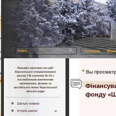
Головна
Візи
Ласкаво просимо на сайт
Вы просмат
Херсонської спеціалізованої
школи І-ІІІ ступенів № 24 з
поглибленим вивченням
математики, фізики та
Фінансува
англійської мови Херсонської
міської ради
фонду «Шк
Шкільні новини
Історія школи