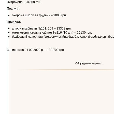
Витрачено – 34368 грн.
Послуги:
охорона школи за грудень – 9000 грн.
Придбали:
штори в кабінети №101, 109 – 13368 грн.
комп’ютерні столи в кабінет №216 (10 шт.) – 10130 грн.
будівельні матеріали (водоемульсійна фарба, катки фарбувальні, фарб
Залишок на 01.02.2022 р. – 132 700 грн.
Обсуждение закрыто.