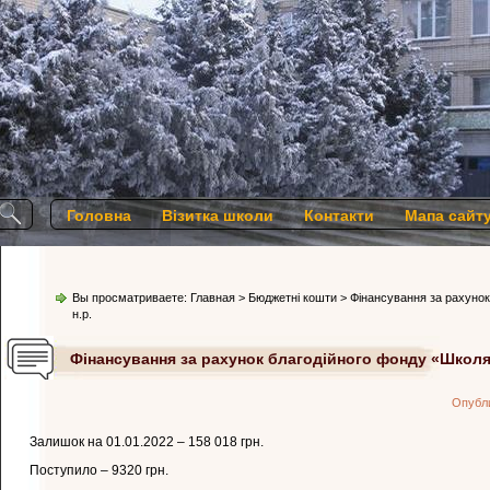
Головна
Візитка школи
Контакти
Мапа сайт
Вы просматриваете:
Главная
>
Бюджетні кошти
> Фінансування за рахунок
н.р.
Фінансування за рахунок благодійного фонду «Школяр
Опубл
Залишок на 01.01.2022 – 158 018 грн.
Поступило – 9320 грн.