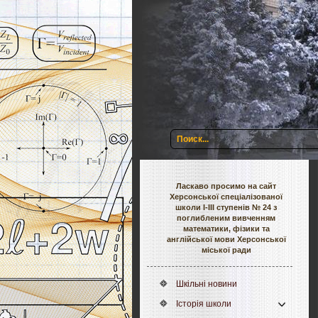
Ласкаво просимо на сайт
Херсонської спеціалізованої
школи І-ІІІ ступенів № 24 з
поглибленим вивченням
математики, фізики та
англійської мови Херсонської
міської ради
Шкільні новини
Історія школи