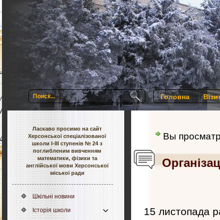
Головна
Візи
Ласкаво просимо на сайт
Вы просмат
Херсонської спеціалізованої
школи І-ІІІ ступенів № 24 з
поглибленим вивченням
математики, фізики та
Організа
англійської мови Херсонської
міської ради
Шкільні новини
15 листопада р
Історія школи