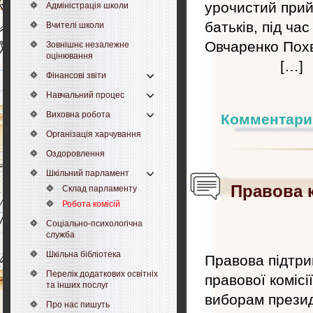
урочистий прийо
Адміністрація школи
батьків, під ча
Вчителі школи
Овчаренко П
Зовнішнє незалежне
оцінювання
[…]
Фінансові звіти
Навчальний процес
Виховна робота
Комментари
Організація харчування
Оздоровлення
Шкільний парламент
Правова к
Склад парламенту
Робота комісій
Соціально-психологічна
служба
Шкільна бібліотека
Правова підтри
Перелік додаткових освітніх
правової комісі
та інших послуг
виборам презид
Про нас пишуть