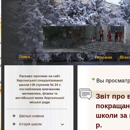
Головна
Візи
Ласкаво просимо на сайт
Вы просмат
Херсонської спеціалізованої
школи І-ІІІ ступенів № 24 з
поглибленим вивченням
математики, фізики та
Звіт про 
англійської мови Херсонської
міської ради
покращан
школи за п
Шкільні новини
р.
Історія школи