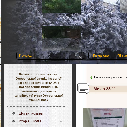
Головна
Візи
Ласкаво просимо на сайт
Вы просматриваете:
Г
Херсонської спеціалізованої
школи І-ІІІ ступенів № 24 з
поглибленим вивченням
Меню 23.11
математики, фізики та
англійської мови Херсонської
міської ради
Шкільні новини
Історія школи