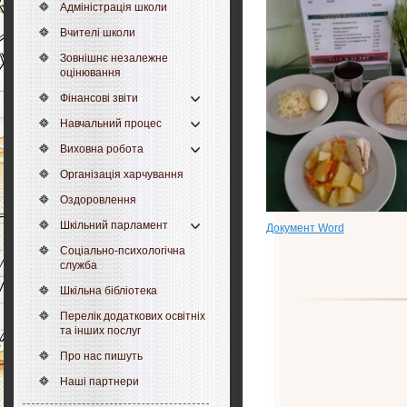
Адміністрація школи
Вчителі школи
Зовнішнє незалежне
оцінювання
Фінансові звіти
Навчальний процес
Виховна робота
Організація харчування
Оздоровлення
Шкільний парламент
Документ Word
Соціально-психологічна
служба
Шкільна бібліотека
Перелік додаткових освітніх
та інших послуг
Про нас пишуть
Наші партнери