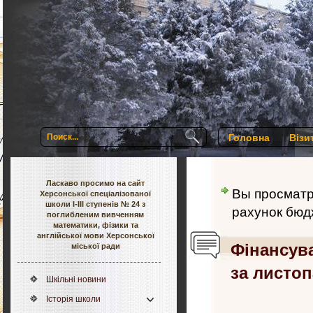
Головна
Візи
Ласкаво просимо на сайт
Вы просмат
Херсонської спеціалізованої
школи І-ІІІ ступенів № 24 з
рахунок бюдж
поглибленим вивченням
математики, фізики та
англійської мови Херсонської
Фінансув
міської ради
за листоп
Шкільні новини
Історія школи