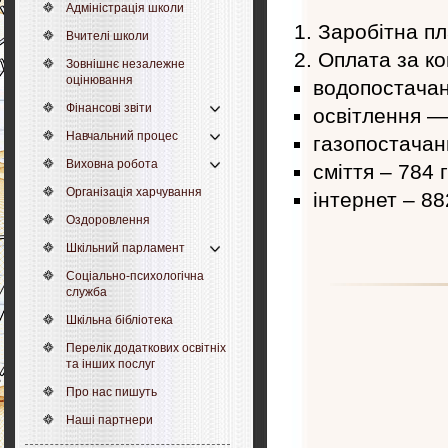
Адміністрація школи
Заробітна пл
Вчителі школи
Оплата за ко
Зовнішнє незалежне
оцінювання
водопостачан
Фінансові звіти
освітлення —
Навчальний процес
газопостачан
Виховна робота
сміття – 784 г
Організація харчування
інтернет – 88
Оздоровлення
Шкільний парламент
Соціально-психологічна
служба
Шкільна бібліотека
Перелік додаткових освітніх
та інших послуг
Про нас пишуть
Наші партнери