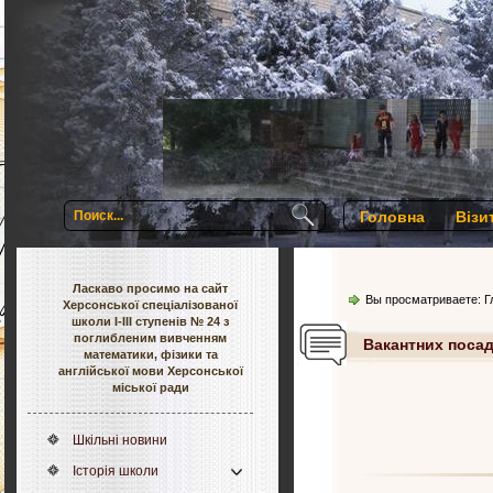
Головна
Візи
Ласкаво просимо на сайт
Вы просматриваете:
Г
Херсонської спеціалізованої
школи І-ІІІ ступенів № 24 з
поглибленим вивченням
Вакантних посад
математики, фізики та
англійської мови Херсонської
міської ради
Шкільні новини
Історія школи