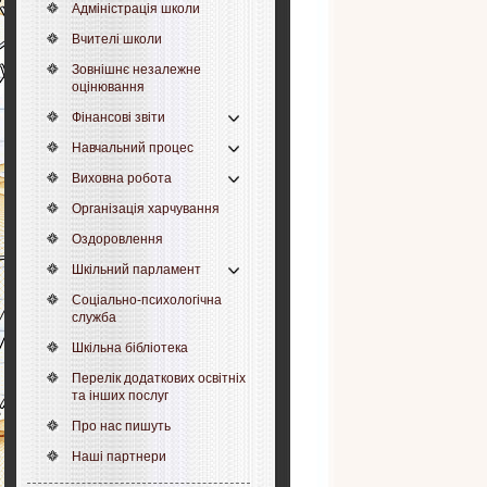
Адміністрація школи
Вчителі школи
Зовнішнє незалежне
оцінювання
Фінансові звіти
Навчальний процес
Виховна робота
Організація харчування
Оздоровлення
Шкільний парламент
Соціально-психологічна
служба
Шкільна бібліотека
Перелік додаткових освітніх
та інших послуг
Про нас пишуть
Наші партнери