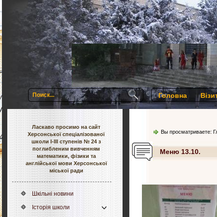
Головна
Візи
Ласкаво просимо на сайт
Вы просматриваете:
Г
Херсонської спеціалізованої
школи І-ІІІ ступенів № 24 з
поглибленим вивченням
Меню 13.10.
математики, фізики та
англійської мови Херсонської
міської ради
Шкільні новини
Історія школи