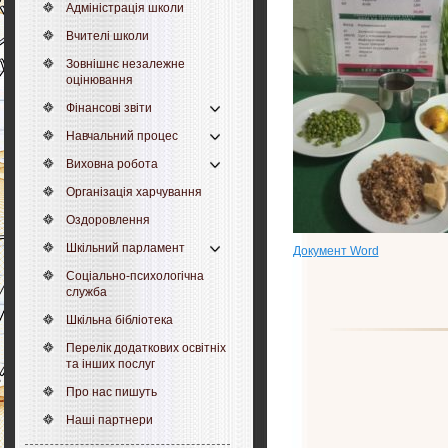
Адміністрація школи
Вчителі школи
Зовнішнє незалежне
оцінювання
Фінансові звіти
Навчальний процес
Виховна робота
Організація харчування
Оздоровлення
Шкільний парламент
Документ Word
Соціально-психологічна
служба
Шкільна бібліотека
Перелік додаткових освітніх
та інших послуг
Про нас пишуть
Наші партнери