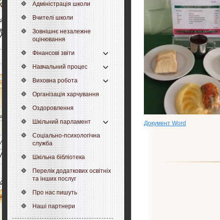
Адміністрація школи
Вчителі школи
Зовнішнє незалежне
оцінювання
Фінансові звіти
Навчальний процес
Виховна робота
Організація харчування
Оздоровлення
Шкільний парламент
Документ Word
Соціально-психологічна
служба
Шкільна бібліотека
Перелік додаткових освітніх
та інших послуг
Про нас пишуть
Наші партнери