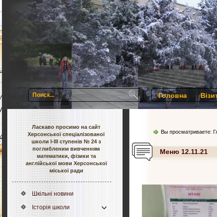
Головна
Візи
Ласкаво просимо на сайт
Вы просматриваете:
Г
Херсонської спеціалізованої
школи І-ІІІ ступенів № 24 з
поглибленим вивченням
Меню 12.11.21
математики, фізики та
англійської мови Херсонської
міської ради
Шкільні новини
Історія школи