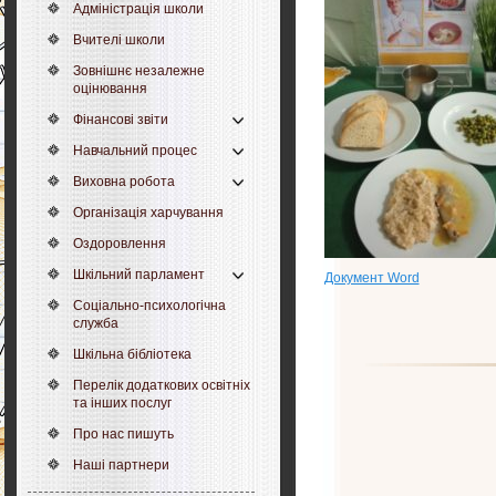
Адміністрація школи
Вчителі школи
Зовнішнє незалежне
оцінювання
Фінансові звіти
Навчальний процес
Виховна робота
Організація харчування
Оздоровлення
Шкільний парламент
Документ Word
Соціально-психологічна
служба
Шкільна бібліотека
Перелік додаткових освітніх
та інших послуг
Про нас пишуть
Наші партнери