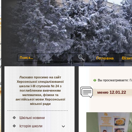
Головна
Візи
Ласкаво просимо на сайт
Вы просматриваете:
Г
Херсонської спеціалізованої
школи І-ІІІ ступенів № 24 з
поглибленим вивченням
меню 12.01.22
математики, фізики та
англійської мови Херсонської
міської ради
Шкільні новини
Історія школи