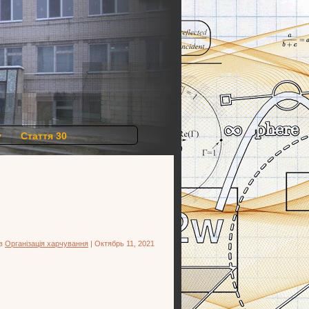
у
Стаття 30
 в
Організація харчування
| Октябрь 11, 2021