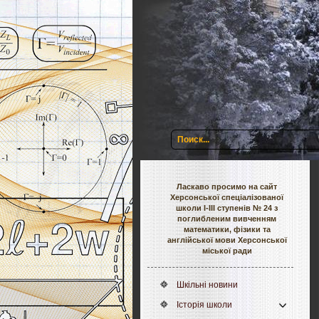
Ласкаво просимо на сайт
Херсонської спеціалізованої
школи І-ІІІ ступенів № 24 з
поглибленим вивченням
математики, фізики та
англійської мови Херсонської
міської ради
Шкільні новини
Історія школи