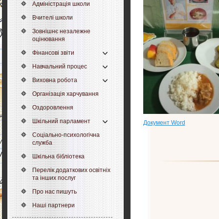
Адміністрація школи
Вчителі школи
Зовнішнє незалежне
оцінювання
Фінансові звіти
Навчальний процес
Виховна робота
Організація харчування
Оздоровлення
Шкільний парламент
Документ Word
Соціально-психологічна
служба
Шкільна бібліотека
Перелік додаткових освітніх
та інших послуг
Про нас пишуть
Наші партнери