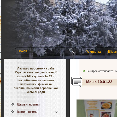
Головна
Візи
Ласкаво просимо на сайт
Вы просматриваете:
Г
Херсонської спеціалізованої
школи І-ІІІ ступенів № 24 з
поглибленим вивченням
Меню 10.01.22
математики, фізики та
англійської мови Херсонської
міської ради
Шкільні новини
Історія школи