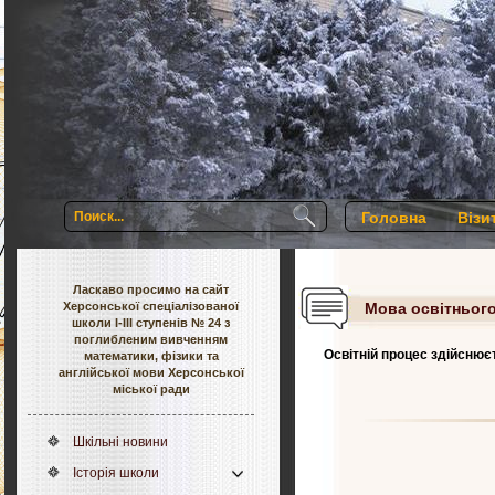
Головна
Візи
Ласкаво просимо на сайт
Херсонської спеціалізованої
Мова освітньог
школи І-ІІІ ступенів № 24 з
поглибленим вивченням
Освітній процес здійсню
математики, фізики та
англійської мови Херсонської
міської ради
Шкільні новини
Історія школи