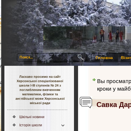
Головна
Візи
Ласкаво просимо на сайт
Вы просмат
Херсонської спеціалізованої
школи І-ІІІ ступенів № 24 з
кроки у май
поглибленим вивченням
математики, фізики та
англійської мови Херсонської
Савка Дар
міської ради
Шкільні новини
Історія школи