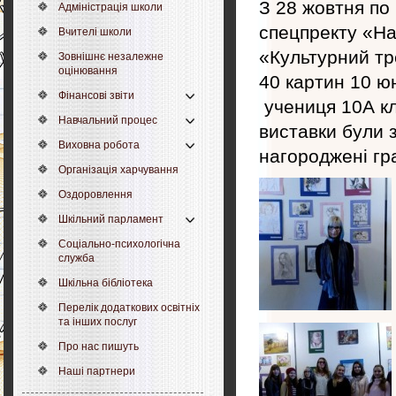
З 28 жовтня по 
Адміністрація школи
спецпректу «На
Вчителі школи
«Культурний тр
Зовнішнє незалежне
оцінювання
40 картин 10 юн
Фінансові звіти
учениця 10А кл
Навчальний процес
виставки були з
Виховна робота
нагороджені гр
Організація харчування
Оздоровлення
Шкільний парламент
Соціально-психологічна
служба
Шкільна бібліотека
Перелік додаткових освітніх
та інших послуг
Про нас пишуть
Наші партнери