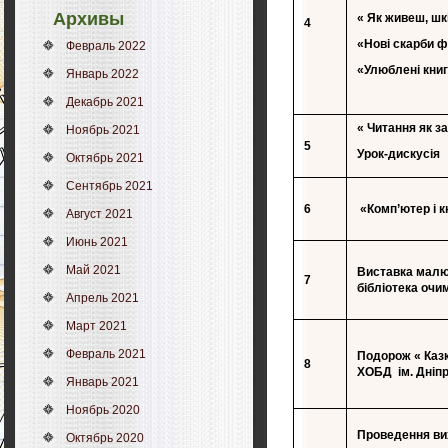
Архивы
« Як живеш, шк
4
«Нові скарби ф
Февраль 2022
«Улюблені книг
Январь 2022
Декабрь 2021
« Читання як з
Ноябрь 2021
5
Урок-дискусія
Октябрь 2021
Сентябрь 2021
6
«Комп’ютер і к
Август 2021
Июнь 2021
Май 2021
Виставка мал
7
бібліотека очи
Апрель 2021
Март 2021
Февраль 2021
Подорож « Каз
8
ХОБД
ім. Дніп
Январь 2021
Ноябрь 2020
Проведення ви
Октябрь 2020