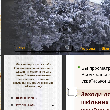
Головна
Візи
Ласкаво просимо на сайт
Вы просмат
Херсонської спеціалізованої
школи І-ІІІ ступенів № 24 з
Всеукраїнськ
поглибленим вивченням
математики, фізики та
української 
англійської мови Херсонської
міської ради
Заходи до
Шкільні новини
шкільних 
Історія школи