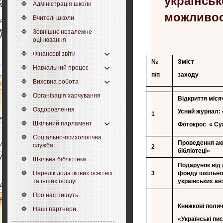
українськ
Адміністрація школи
можливос
Вчителі школи
Зовнішнє незалежне
оцінювання
Фінансові звіти
№
Зміст
Навчальний процес
п/п
заходу
Виховна робота
Організація харчування
Відкриття міся
Оздоровлення
Усний журнал: 
1
Шкільний парламент
Фото
крос
«
Су
Соціально-психологічна
Проведення акц
служба
2
бібліотеці»
Шкільна бібліотека
Подарунок від 
Перелік додаткових освітніх
3
фонду шкільної
та інших послуг
українських ав
Про нас пишуть
Книжкові
полич
Наші партнери
«
Українські пи