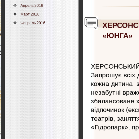
Апрель 2016
Март 2016
Февраль 2016
ХЕРСОНС
«ЮНГА»
ХЕРСОНСЬКИЙ
Запрошує всіх 
кожна дитина з
незабутні вра
збалансоване х
відпочинок (екск
театрів, занятт
«Гідропарк», п