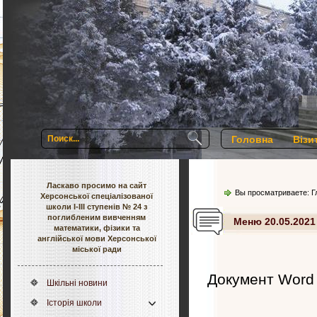
Головна
Візи
Ласкаво просимо на сайт
Вы просматриваете:
Г
Херсонської спеціалізованої
школи І-ІІІ ступенів № 24 з
поглибленим вивченням
Меню 20.05.2021
математики, фізики та
англійської мови Херсонської
міської ради
Документ Word
Шкільні новини
Історія школи